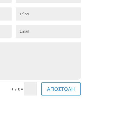
ΑΠΟΣΤΟΛΗ
=
8 + 5
ρμα, συμφωνείτε να αποστείλετε στο Ωδείο
σας στοιχεία, τα οποία θα χρησιμοποιηθούν
νία μας μαζί σας.