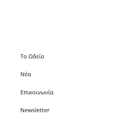
Το Ωδείο
Νέα
Επικοινωνία
Newsletter
Το Ωδείο Μουσική Πράξη
στα Social Media