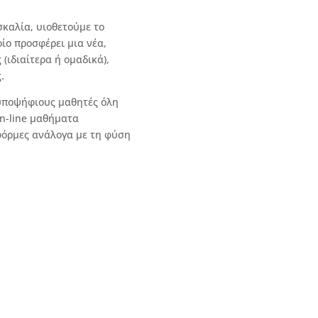
– Χρήση ποικιλίας εφα
σκαλία, υιοθετούμε το
εκτέλεση εργασιών, π
ίο προσφέρει μια νέα,
– Δυνατότητα καταγρ
(ιδιαίτερα ή ομαδικά),
επιτρέπουν στον μαθη
.
tablet ή επιτραπέζιου
επιθυμεί.
 υποψήφιους μαθητές όλη
– Πιστοποίηση σπουδώ
on-line μαθήματα
University of West Lo
φόρμες ανάλογα με τη φύση
τες Καθηγητές